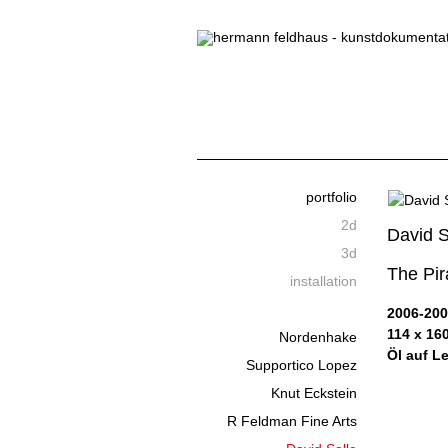
portfolio
2d
David S
3d
The Pir
installation
2006-20
114 x 16
Nordenhake
Öl auf L
Supportico Lopez
Knut Eckstein
R Feldman Fine Arts