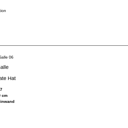
alle
ate Hat
07
0 cm
einwand